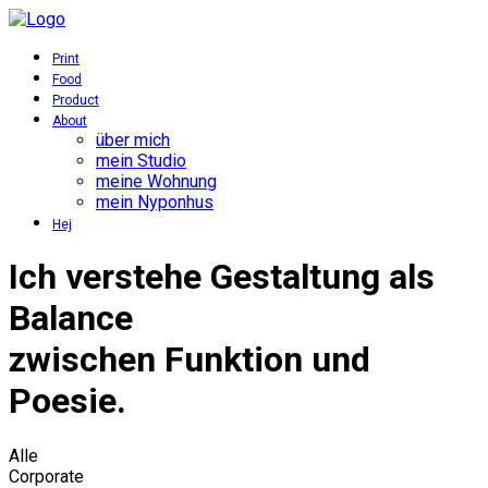
Print
Food
Product
About
über mich
mein Studio
meine Wohnung
mein Nyponhus
Hej
Ich verstehe
Gestaltung
als
Balance
zwischen Funktion und
Poesie.
Alle
Corporate