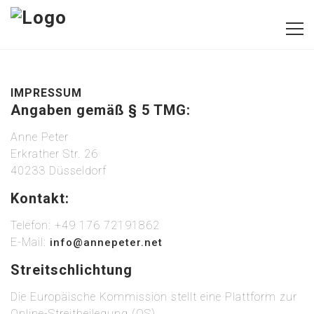
IMPRESSUM
Angaben gemäß § 5 TMG:
Anne Peter
Erkrather Str. 26
40233 Düsseldorf
Kontakt:
Telefon: +49 176 72191862
E-Mail:
info@annepeter.net
Streitschlichtung
Die Europäische Kommission stellt eine Plattform zur
Online-Streitbeilegung (OS)