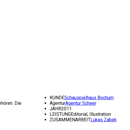
KUNDE
Schauspielhaus Bochum
ehören. Die
Agentur
Agentur Scheer
JAHR
2011
LEISTUNG
Editorial, Illustration
ZUSAMMENARBEIT
Lukas Zabek