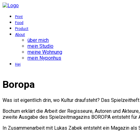
Print
Food
Product
About
über mich
mein Studio
meine Wohnung
mein Nyponhus
Hej
Boropa
Was ist eigentlich drin, wo Kultur draufsteht? Das Spielzeithe
Bochum erklärt die Arbeit der Regisseure, Autoren und Akteure
zweite Ausgabe des Spielzeitmagazins BOROPA entsteht für A
In Zusammenarbeit mit Lukas Zabek entsteht ein Magazin als 